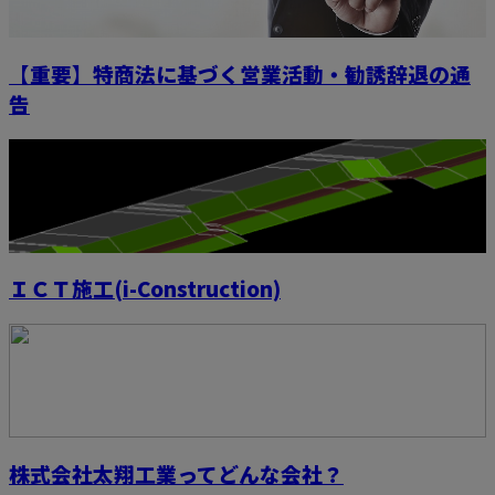
【重要】特商法に基づく営業活動・勧誘辞退の通
告
ＩＣＴ施工(i-Construction)
株式会社太翔工業ってどんな会社？