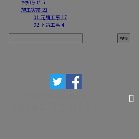
お知らせ
5
施工実績
21
01 元請工事
17
02 下請工事
4
CONTACT
お電話でのお問い合わせ
0944-73-9651
株式会社
太翔工業
受付／9：00～17：00 ※営業電話お断り