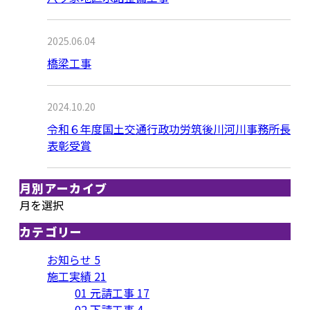
2025.06.04
橋梁工事
2024.10.20
令和６年度国土交通行政功労筑後川河川事務所長
表彰受賞
月別アーカイブ
月を選択
カテゴリー
お知らせ
5
施工実績
21
01 元請工事
17
02 下請工事
4